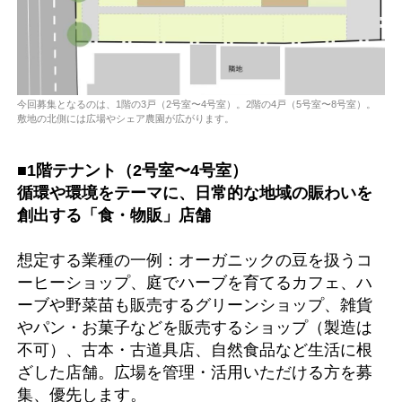
今回募集となるのは、1階の3戸（2号室〜4号室）。2階の4戸（5号室〜8号室）。
敷地の北側には広場やシェア農園が広がります。
■1階テナント（2号室〜4号室）
循環や環境をテーマに、日常的な地域の賑わいを
創出する「食・物販」店舗
想定する業種の一例：オーガニックの豆を扱うコ
ーヒーショップ、庭でハーブを育てるカフェ、ハ
ーブや野菜苗も販売するグリーンショップ、雑貨
やパン・お菓子などを販売するショップ（製造は
不可）、古本・古道具店、自然食品など生活に根
ざした店舗。広場を管理・活用いただける方を募
集、優先します。