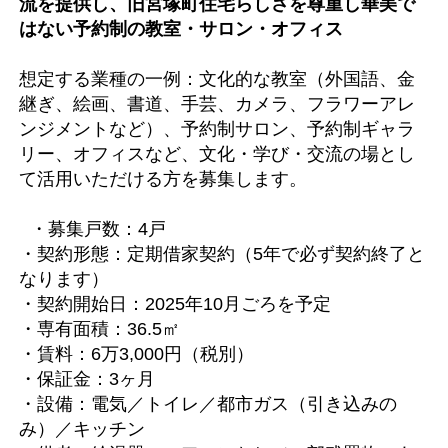
流を提供し、旧宮塚町住宅らしさを尊重し華美で
はない予約制の教室・サロン・オフィス
想定する業種の一例：文化的な教室（外国語、金
継ぎ、絵画、書道、手芸、カメラ、フラワーアレ
ンジメントなど）、予約制サロン、予約制ギャラ
リー、オフィスなど、文化・学び・交流の場とし
て活用いただける方を募集します。
・募集戸数：4戸
・契約形態：定期借家契約（5年で必ず契約終了と
なります）
・契約開始日：2025年10月ごろを予定
・専有面積：36.5㎡
・賃料：6万3,000円（税別）
・保証金：3ヶ月
・設備：電気／トイレ／都市ガス（引き込みの
み）／キッチン