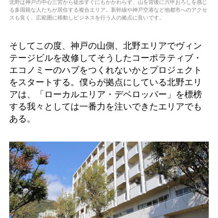
北野は神戸の中心三宮から徒歩すぐにもかかわらず、山を背後に六甲おろしを感じ
る多国籍な人たちが居住する複合エリア。新幹線や神戸空港など他都市へのアクセ
スも良く、広範囲に移動しビジネスを行う人の拠点に良いです。
そしてこの度、神戸の山側、北野エリアでヴィン
テージビルを改修してそうしたコーポラティブ・
エコノミーのハブをつくれないかとプロジェクト
をスタートする。僕らが拠点にしている北野エリ
アは、「ローカルエリア・デベロッパー」を標榜
する我々としては一番力を注いできたエリアでも
ある。