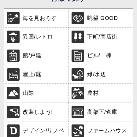
海を見おろす
眺望 GOOD
異国/レトロ
下町/商店街
館/戸建
ビル/一棟
屋上/庭
緑/水辺
山際
農村
改装しよう!
高架下/倉庫
デザイン/リノベ
ファームハウス