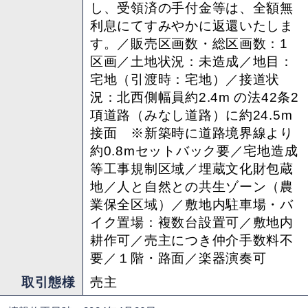
し、受領済の手付金等は、全額無
利息にてすみやかに返還いたしま
す。／販売区画数・総区画数：1
区画／土地状況：未造成／地目：
宅地（引渡時：宅地）／接道状
況：北西側幅員約2.4m の法42条2
項道路（みなし道路）に約24.5m
接面 ※新築時に道路境界線より
約0.8mセットバック要／宅地造成
等工事規制区域／埋蔵文化財包蔵
地／人と自然との共生ゾーン（農
業保全区域）／敷地内駐車場・バ
イク置場：複数台設置可／敷地内
耕作可／売主につき仲介手数料不
要／１階・路面／楽器演奏可
取引態様
売主