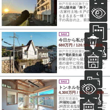
神戸市垂水区舞子台
JR山陽本線「舞子」駅 徒歩10分
-古家付土地-６戸のマンション
をまるまる一棟！？ここは舞
子の高台の上、前面の住宅街
から一段上がったところに建
つ古いマンシ
今日から私が牧師さん
680万円 / 120.59㎡（建物） 244㎡（敷地）
神戸市北区鈴蘭台南町
神戸電鉄粟生線 ｢鈴蘭台｣駅 徒歩4分
鈴蘭台駅から徒歩4分ほど。坂
道の途中に現れる、十字架を
のせた三角屋根。そう、ここ
はもともと教会だった建物で
す。用途地域は
トンネルをぬけて、どこまで行こう。
4,300万円 / 91.17㎡（建物） 689.87㎡（敷地）
西宮市清瀬台
JR福知山線「西宮名塩」駅 徒歩22分
JR西宮名塩駅と生瀬駅の間に