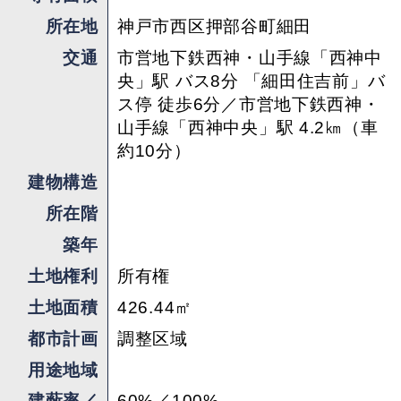
央駅まで乗車時間は10分以内。基本的には車生活
所在地
神戸市西区押部谷町細田
になると思いますが、公共交通機関での移動も意
交通
市営地下鉄西神・山手線「西神中
外と便利ですよ。
央」駅 バス8分 「細田住吉前」バ
ス停 徒歩6分／市営地下鉄西神・
まちと農村が近い神戸ならではの、自然とともに
山手線「西神中央」駅 4.2㎞（車
あるライフスタイルをここでつくっていきません
約10分）
か？
建物構造
所在階
※本物件は建物の新築が制限されている市街化調
築年
整区域内ですが、居宅の建築が可能と確認済みで
す。
土地権利
所有権
土地面積
426.44㎡
※建築条件付土地：本件土地売買契約は、契約締
都市計画
調整区域
結後３ヶ月以内に売主が指定する建設会社との間
用途地域
で建築工事請負契約が成立することを条件として
効力を生じます。期限までに、建築工事請負契約
建蔽率／
60%／100%