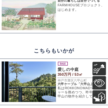
自分の暮らしは自分でつくる
FARMHOUSEプロジェクト、
はじめます。
こちらもいかが
愛しの中庭
350万円 / 53㎡
神戸市灘区六甲山町
六甲ケーブル「六甲山上」駅 徒歩8分
私はROKKONOMADマネージ
ャーを務めつつ、昨年から六
甲山の物件を紹介していま
す。保養所などの大きな物件
や、築50年