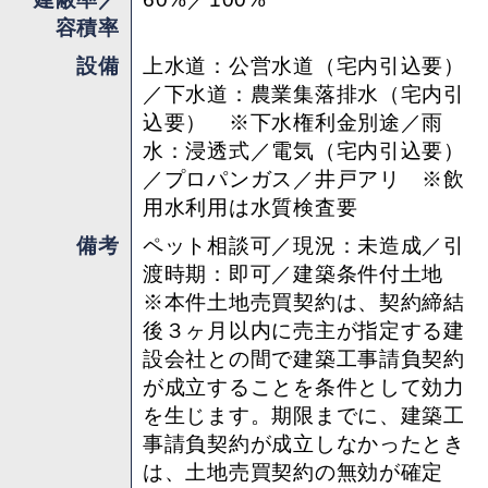
が成立しなかったときは、土地売買契約の無効が
容積率
確定し、受領済の手付金等は、全額無利息にてす
設備
上水道：公営水道（宅内引込要）
みやかに返還いたします。
／下水道：農業集落排水（宅内引
込要） ※下水権利金別途／雨
※住宅ローン利用可
水：浸透式／電気（宅内引込要）
／プロパンガス／井戸アリ ※飲
担当 ： さわこ
用水利用は水質検査要
備考
ペット相談可／現況：未造成／引
渡時期：即可／建築条件付土地
※本件土地売買契約は、契約締結
後３ヶ月以内に売主が指定する建
設会社との間で建築工事請負契約
が成立することを条件として効力
を生じます。期限までに、建築工
事請負契約が成立しなかったとき
は、土地売買契約の無効が確定