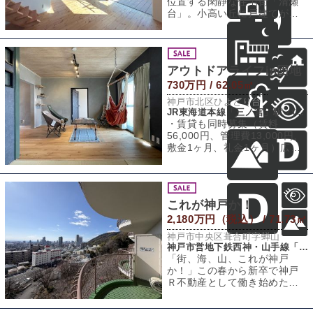
位置する閑静な住宅街「清瀬
台」。小高い丘に戸建てがゆ
ったりと並びます。丹波路快
速が止まる西宮
アウトドアライフin団地
730万円 / 62.05㎡
神戸市北区ひよどり台
JR東海道本線「三ノ宮」駅 バス25分 「ひよどり台」バス停 徒歩5分
・賃貸も同時募集（賃料
56,000円、管理費13,000円、
敷金1ヶ月、礼金1ヶ月）広い
空、遠くに見える市街地、海
や島…
これが神戸か！
2,180万円（税込） / 71.73㎡
神戸市中央区葺合町字蝉山
神戸市営地下鉄西神・山手線「新神戸」駅 徒歩14分
「街、海、山、これが神戸
か！」この春から新卒で神戸
Ｒ不動産として働き始めたば
かり。新潟から神戸に来て、
まだ一か月もたって