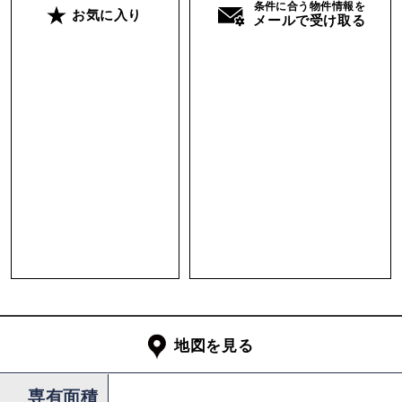
条件に合う物件情報を
お気に入り
利用も計画しています。
メールで受け取る
この設計について詳しくは、神戸R不動産コラム
『自分の暮らしは自分でつくる・FARMHOUSE
プロジェクト、はじめます。』でご確認くださ
い。
この辺りは昔ながらの日本家屋が多く残ってお
り、どこも畑で野菜を育てられてます。そんな里
山とともにある農村の風景がこれからも残ってい
って欲しいものです。
少し歩いたところには明石川が流れていて、その
脇に佇む住吉神社や河川敷の雰囲気もとってもい
地図を見る
いんです。
専有面積
神社近くにはバス停があって、押部谷駅や西神中