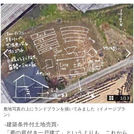
1
/
13
敷地写真の上にランドプランを描いてみました（イメージプラ
ン）
-建築条件付土地売買-
「夢の庭付き一戸建て」というよりも、これから