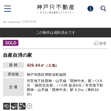
|
| 自産自消の家
売買
北区/西区/三木市
この物件は成約済みです
住宅
自産自消の家
面 積
426.44㎡
（土地）
所在地
神戸市西区押部谷町細田
市営地下鉄西神・山手線「西神中央」駅 バス8
分 「細田住吉前」バス停 徒歩6分／市営地下鉄
交 通
西神・山手線「西神中央」駅 4.2㎞（車約10
分）
?