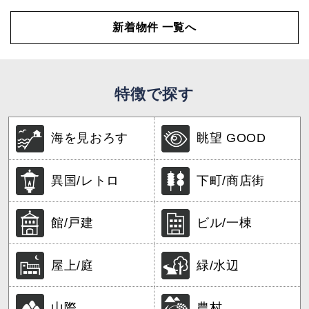
新着物件 一覧へ
特徴で探す
海を見おろす
眺望 GOOD
異国/レトロ
下町/商店街
館/戸建
ビル/一棟
屋上/庭
緑/水辺
山際
農村