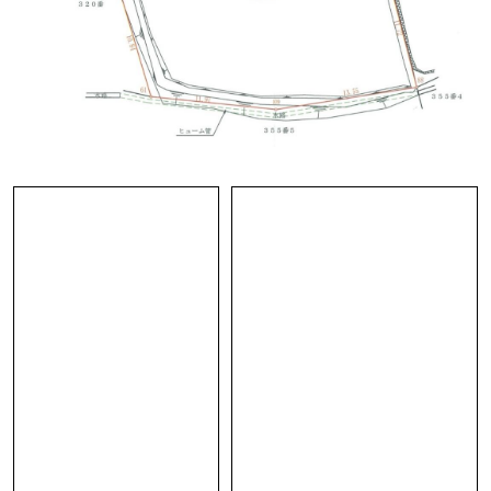
わせて建物のモデルプランも計画しています。私
たちの考える「FARMHOUSE」を、播磨地域の
風土をよく知る地域工務店と設計士の力を借りな
がら絵にしました。
400㎡を超える敷地のうち、南側に大きく菜園を
設けて道路側に70㎡ほどの平屋+αを建てるプラ
ンです。
いちばん大切にしたのは、広々とした菜園と土間
キッチンのつながり。庭で野菜を収穫してそのま
ま土間へ入り、キッチンで料理して食卓へ。野菜
クズが出れば外のコンポストへ入れて、それが堆
肥となりまた畑へ還る。
太陽の動きや風の流れを考えた設計となってい
て、さらに薪ストーブや太陽光パネル、井戸水の