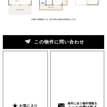
理して、LDKから続くウッドデッキでBBQも楽し
めそう。友人を招いてホームパーティーしたくな
っちゃいます。
2階は居室が2部屋。といっても壁はなく、大きな
ワンルームのような造りです。臨機応変にカーテ
ンで間仕切るような使い方が良さそう。
この物件に問い合わせ
そこからさらに階段を上がると、勾配天井の屋根
裏ロフト空間。子ども部屋にしても、読書や趣味
のスペースにしても、秘密基地感があって魅力的
です。
ちなみに、1階にあるアップライトピアノは、ご
希望であればそのまま残置物としてお使いいただ
けます。
条件に合う物件情報を
お気に入り