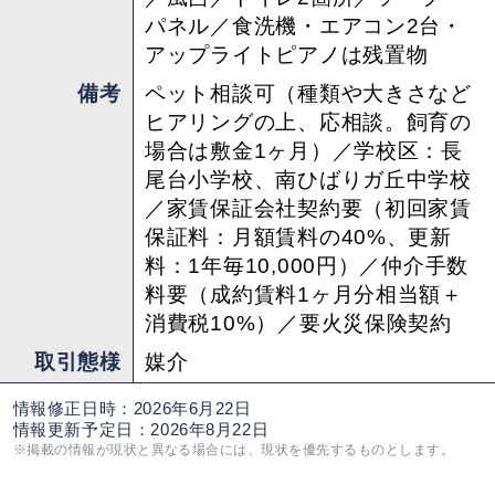
パネル／食洗機・エアコン2台・
アップライトピアノは残置物
備考
ペット相談可（種類や大きさなど
ヒアリングの上、応相談。飼育の
場合は敷金1ヶ月）／学校区：長
尾台小学校、南ひばりガ丘中学校
／家賃保証会社契約要（初回家賃
保証料：月額賃料の40%、更新
料：1年毎10,000円）／仲介手数
料要（成約賃料1ヶ月分相当額＋
消費税10%）／要火災保険契約
取引態様
媒介
情報修正日時：2026年6月22日
情報更新予定日：2026年8月22日
※掲載の情報が現状と異なる場合には、現状を優先するものとします。