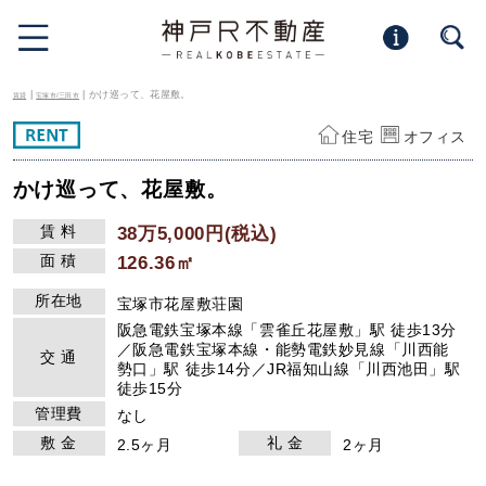
|
| かけ巡って、花屋敷。
賃貸
宝塚市/三田市
住宅
オフィス
かけ巡って、花屋敷。
賃 料
38万5,000円(税込)
面 積
126.36㎡
所在地
宝塚市花屋敷荘園
阪急電鉄宝塚本線「雲雀丘花屋敷」駅 徒歩13分
／阪急電鉄宝塚本線・能勢電鉄妙見線「川西能
交 通
勢口」駅 徒歩14分／JR福知山線「川西池田」駅
徒歩15分
管理費
なし
敷 金
礼 金
2.5ヶ月
2ヶ月