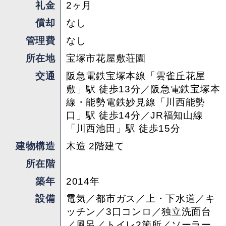
礼金
2ヶ月
ガーデニングを楽しみながら、まさに地名の如く
償却
なし
「花屋敷」にして、友人たちが自然と集まってく
管理費
なし
るような風景が想像できました。
所在地
宝塚市花屋敷荘園
担当 ： さわこ
交通
阪急電鉄宝塚本線「雲雀丘花屋
敷」駅 徒歩13分／阪急電鉄宝塚本
線・能勢電鉄妙見線「川西能勢
口」駅 徒歩14分／JR福知山線
「川西池田」駅 徒歩15分
建物構造
木造 2階建て
所在階
築年
2014年
設備
電気／都市ガス／上・下水道／キ
ッチン／3口コンロ／独立洗面台
／風呂／トイレ2箇所／ソーラー