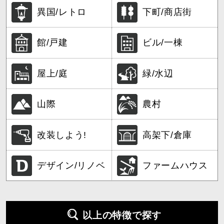
異国/レトロ
下町/商店街
館/戸建
ビル/一棟
屋上/庭
緑/水辺
山際
農村
改装しよう!
高架下/倉庫
デザイン/リノベ
ファームハウス
以上の特徴で探す