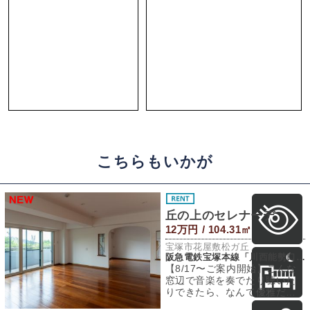
こちらもいかが
丘の上のセレナーデ
12万円 / 104.31㎡
宝塚市花屋敷松ガ丘
阪急電鉄宝塚本線「川西能勢口」駅 バス4分 「萩原」バス停 徒歩8分
【8/17〜ご案内開始】こんな
窓辺で音楽を奏でたり聴いた
りできたら、なんて優雅だろ
う。音楽家であるオーナーさ