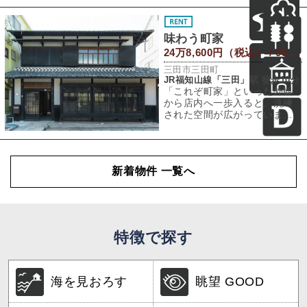
んのこだわり
味わう町家
24万8,600円（税込） / 98.25㎡
三田市三田町
JR福知山線「三田」駅 徒歩10分
「これぞ町家」といった外観
から店内へ一歩入ると、洗練
された空間が広がっていまし
た。ここで、良質な食と空間
そのものを味わえ
新着物件 一覧へ
特徴で探す
海を見おろす
眺望 GOOD