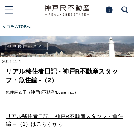
< コラムTOPへ
2014.11.4
リアル移住者日記 - 神戸R不動産スタッ
フ・魚住編 -（2）
魚住麻衣子（神戸R不動産/Lusie Inc.）
リアル移住者日記 – 神戸R不動産スタッフ・魚住
編 – （1）はこちらから