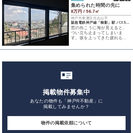
集められた時間の先に
8万円 / 56.7㎡
神戸市東灘区住吉山手
阪急電鉄神戸線「御影」駅 バス5分 「甲南医療センター前」バス停 徒歩2分
窓の向こうに海が見えると、
つい立ち止まってしまいま
す。坂を上ってきた疲れもリ
セットされるような眺めが、
窓いっぱいに広がっ
掲載物件募集中
あなたの物件も「神戸R不動産」に
掲載してみませんか？
物件の掲載依頼について