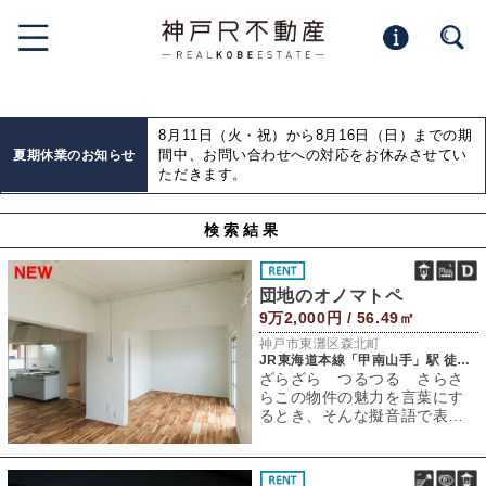
8月11日（火・祝）から8月16日（日）までの期
間中、お問い合わせへの対応をお休みさせてい
夏期休業のお知らせ
ただきます。
検索結果
団地のオノマトペ
9万2,000円 / 56.49㎡
神戸市東灘区森北町
JR東海道本線「甲南山手」駅 徒歩5分
ざらざら つるつる さらさ
らこの物件の魅力を言葉にす
るとき、そんな擬音語で表現
したくなる。まず目に入るの
は白く塗装された