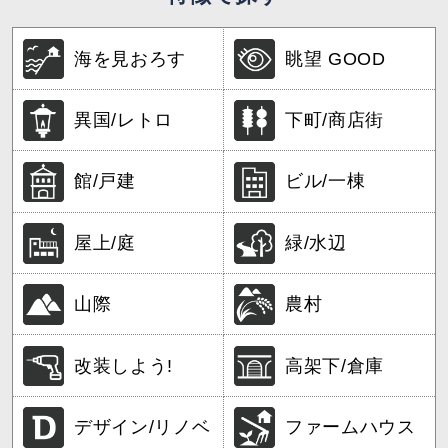
海を見おろす
眺望 GOOD
異国/レトロ
下町/商店街
館/戸建
ビル/一棟
屋上/庭
緑/水辺
山際
農村
改装しよう!
高架下/倉庫
デザイン/リノベ
ファームハウス