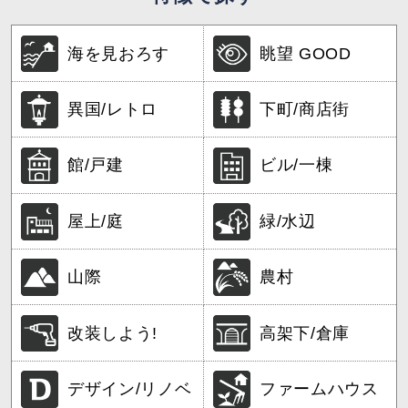
海を見おろす
眺望 GOOD
異国/レトロ
下町/商店街
館/戸建
ビル/一棟
屋上/庭
緑/水辺
山際
農村
改装しよう!
高架下/倉庫
デザイン/リノベ
ファームハウス